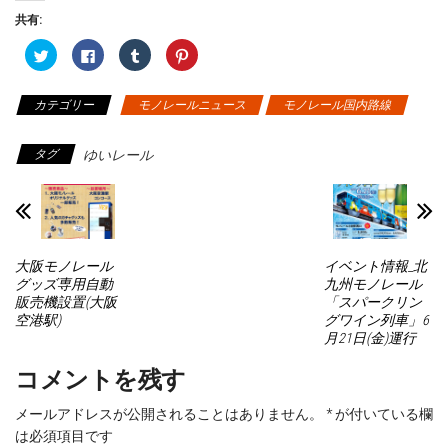
共有:
ク
F
ク
ク
リ
a
リ
リ
ッ
c
ッ
ッ
ク
e
ク
ク
し
b
し
し
カテゴリー
モノレールニュース
モノレール国内路線
て
o
て
て
T
o
T
P
モノレール延伸関連
w
k
u
i
i
で
m
n
タグ
ゆいレール
t
共
b
t
t
有
l
e
e
す
r
r
r
る
で
e
で
に
共
s
共
は
有
t
有
ク
(
で
(
リ
新
共
新
ッ
し
有
大阪モノレール
イベント情報_北
し
ク
い
(
い
し
ウ
新
グッズ専用自動
九州モノレール
ウ
て
ィ
し
販売機設置(大阪
「スパークリン
ィ
く
ン
い
ン
だ
ド
ウ
空港駅)
グワイン列車」6
ド
さ
ウ
ィ
月21日(金)運行
ウ
い
で
ン
で
(
開
ド
開
新
き
ウ
コメントを残す
き
し
ま
で
ま
い
す
開
す
ウ
)
き
)
ィ
ま
メールアドレスが公開されることはありません。
*
が付いている欄
ン
す
ド
)
は必須項目です
ウ