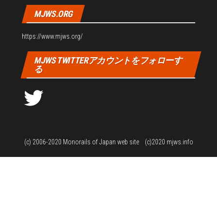
MJWS.ORG
https://www.mjws.org/
MJWS TWITTERアカウントをフォローす
る
Twitter
(c) 2006-2020
Monorails of Japan web site
(c)2020 mjws.info