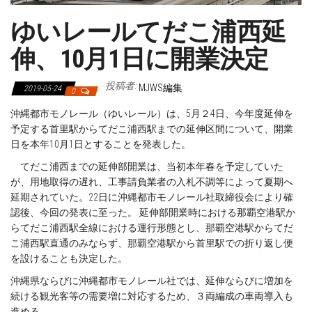
ゆいレールてだこ浦西延
伸、10月1日に開業決定
投稿者:
MJWS編集
2019-05-24
0
沖縄都市モノレール（ゆいレール）は、5月２4日、今年度延伸を
予定する首里駅からてだこ浦西駅までの延伸区間について、開業
日を本年10月1日とすることを発表した。
てだこ浦西までの延伸部開業は、当初本年春を予定していた
が、用地取得の遅れ、工事請負業者の入札不調等によって夏期へ
延期されていた。22日に沖縄都市モノレール社取締役会により確
認後、今回の発表に至った。 延伸部開業時における那覇空港駅か
らてだこ浦西駅全線における運行形態とし、那覇空港駅からてだ
こ浦西駅直通のみならず、那覇空港駅から首里駅での折り返し便
を設けることも決定した。
沖縄県ならびに沖縄都市モノレール社では、延伸ならびに増加を
続ける観光客等の需要増に対応するため、３両編成の車両導入も
進める。