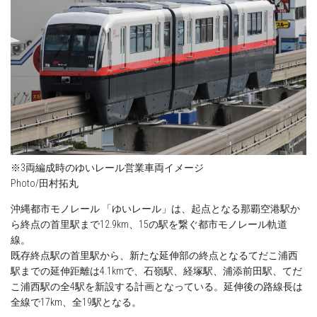
※3両編成時のゆいレール営業車両イメージ
Photo/田村拓丸
沖縄都市モノレール 「ゆいレール」は、起点となる那覇空港駅か
ら終点の首里駅まで12.9km、15の駅を繋ぐ都市モノレール軌道
線。
既存終点駅の首里駅から、新たな延伸部の終点となるてだこ浦西
駅までの延伸距離は4.1kmで、石嶺駅、経塚駅、浦添前田駅、てだ
こ浦西駅の全4駅を新設する計画となっている。延伸後の路線長は
全線で17km、全19駅となる。