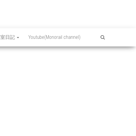
集室日記
Youtube(Monorail channel)