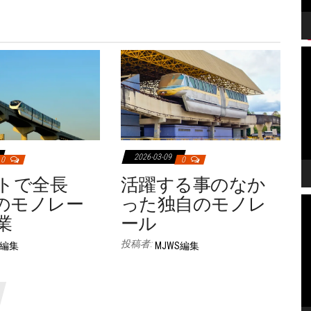
2026-03-09
0
0
トで全長
活躍する事のなか
kmのモノレー
った独自のモノレ
業
ール
投稿者:
S編集
MJWS編集