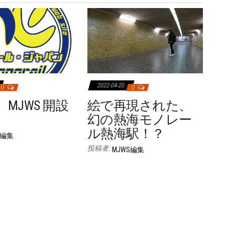
2022-04-20
0
0
MJWS 開設
絵で再現された、
幻の熱海モノレー
ル熱海駅！？
S編集
投稿者:
MJWS編集