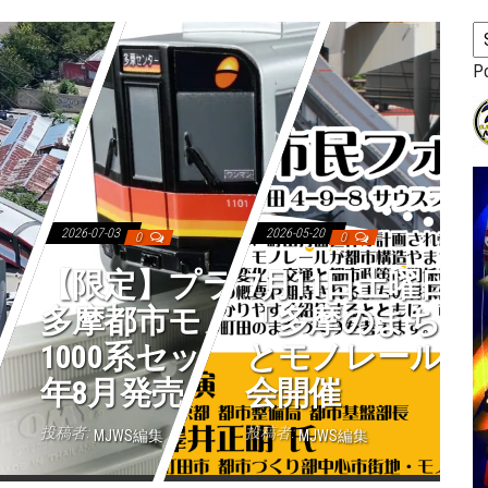
P
2026-07-03
2026-05-20
0
0
【限定】プラレール
7月11日土曜日1
多摩都市モノレール
「多摩のまちづ
1000系セット、2026
とモノレール」
年8月発売へ
会開催
投稿者:
投稿者:
MJWS編集
MJWS編集