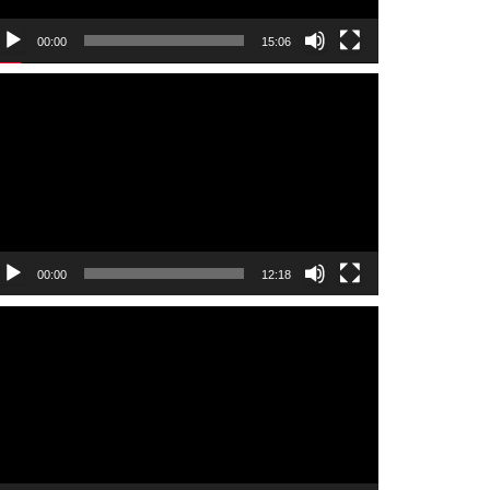
ー
00:00
15:06
動
画
プ
レ
ー
ヤ
ー
00:00
12:18
動
画
プ
レ
ー
ヤ
ー