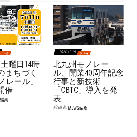
2024-12-18
0
0
日土曜日14時
北九州モノレー
のまちづく
ル、開業40周年記念
ノレール」
行事と新技術
開催
「CBTC」導入を発
表
S編集
投稿者:
MJWS編集