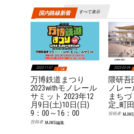
すべて表示
国内路線新着
2023-11-07
2023-02-04
0
万博鉄道まつり
隈研吾
2023withモノレール
ノレー
サミット 2023年12
まちづ
月9日(土)10日(日)
定_町
9：00～16：00
投稿者:
MJW
投稿者:
MJWS編集