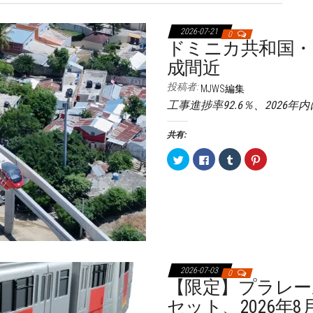
2026-07-21
0
ドミニカ共和国
成間近
投稿者:
MJWS編集
工事進捗率92.6％、2026年
共有:
ク
F
ク
ク
リ
a
リ
リ
ッ
c
ッ
ッ
ク
e
ク
ク
し
b
し
し
て
o
て
て
T
o
T
P
w
k
u
i
i
で
m
n
t
共
b
t
t
有
l
e
e
す
r
r
r
る
で
e
で
に
共
s
2026-07-03
共
は
有
t
0
有
ク
(
で
【限定】プラレール
(
リ
新
共
新
ッ
し
有
セット、2026年
し
ク
い
(