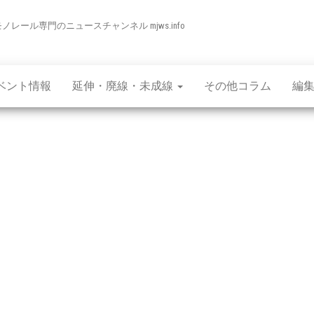
モノレール専門のニュースチャンネル mjws.info
ベント情報
延伸・廃線・未成線
その他コラム
編