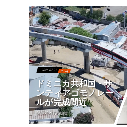
2026-07-21
0
ドミニカ共和国・サ
ンティアゴモノレー
ルが完成間近
投稿者:
MJWS編集