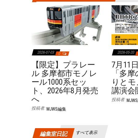
2026-07-03
2026-05-20
0
【限定】プラレー
7月11
ル 多摩都市モノレ
「多摩
ール1000系セッ
りとモ
ト、2026年8月発売
講演会
へ
投稿者:
MJW
投稿者:
MJWS編集
すべて表示
編集室日記