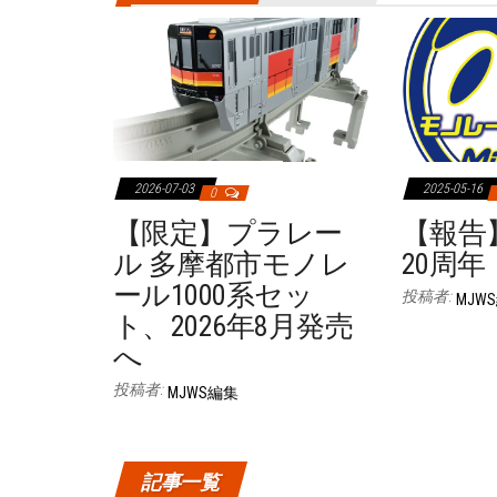
2026-07-03
2025-05-16
0
【限定】プラレー
【報告】
ル 多摩都市モノレ
20周年
ール1000系セッ
投稿者:
MJW
ト、2026年8月発売
へ
投稿者:
MJWS編集
記事一覧