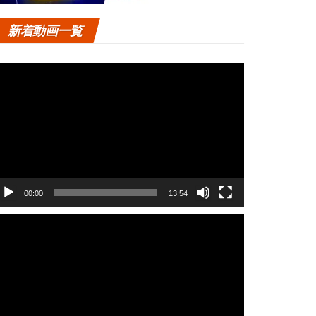
新着動画一覧
動
画
プ
レ
ー
ヤ
ー
00:00
13:54
動
画
プ
レ
ー
ヤ