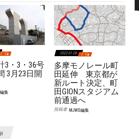
2022-01-28
0
0
3・3・36号
多摩モノレール町
 3月23日開
田延伸 東京都が
新ルート決定、町
田GIONスタジアム
S編集
前通過へ
投稿者:
MJWS編集
示