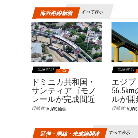
すべて表示
海外路線新着
2026-07-21
2026-03-24
0
ドミニカ共和国・
エジプ
サンティアゴモノ
56.5
レールが完成間近
ルが開
投稿者:
投稿者:
MJWS編集
MJW
すべて表示
延伸・廃線・未成線関連