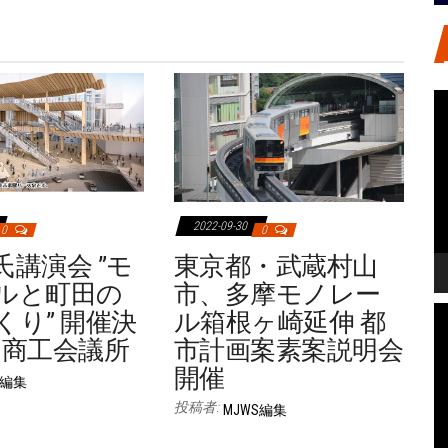
2022-09-30
0
0
氏講演会 ”モ
東京都・武蔵村山
ルと町田の
市、多摩モノレー
くり” 開催決
ル箱根ヶ崎延伸 都
田商工会議所
市計画案素案説明会
開催
S編集
投稿者:
MJWS編集