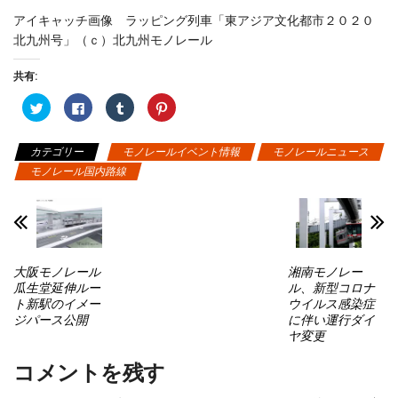
アイキャッチ画像 ラッピング列車「東アジア文化都市２０２０
北九州号」（ｃ）北九州モノレール
共有:
ク
F
ク
ク
リ
a
リ
リ
ッ
c
ッ
ッ
ク
e
ク
ク
し
b
し
し
カテゴリー
モノレールイベント情報
モノレールニュース
て
o
て
て
T
o
T
P
モノレール国内路線
w
k
u
i
i
で
m
n
t
共
b
t
t
有
l
e
e
す
r
r
r
る
で
e
で
に
共
s
共
は
有
t
有
ク
(
で
大阪モノレール
湘南モノレー
(
リ
新
共
新
ッ
し
有
瓜生堂延伸ルー
ル、新型コロナ
し
ク
い
(
ト新駅のイメー
ウイルス感染症
い
し
ウ
新
ウ
て
ィ
し
ジパース公開
に伴い運行ダイ
ィ
く
ン
い
ヤ変更
ン
だ
ド
ウ
ド
さ
ウ
ィ
ウ
い
で
ン
コメントを残す
で
(
開
ド
開
新
き
ウ
き
し
ま
で