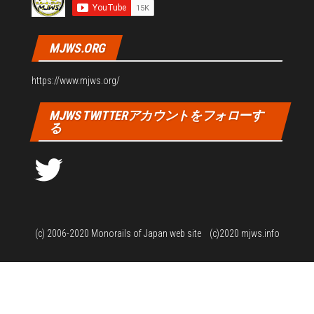
MJWS.ORG
https://www.mjws.org/
MJWS TWITTERアカウントをフォローす
る
Twitter
(c) 2006-2020
Monorails of Japan web site
(c)2020 mjws.info