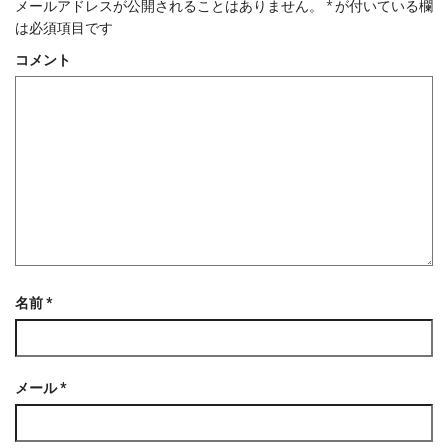
ま
い
す
開
メールアドレスが公開されることはありません。
*
が付いている欄
す
ウ
)
き
は必須項目です
)
ィ
ま
ン
す
ド
)
コメント
ウ
で
開
き
ま
す
)
名前
*
メール
*