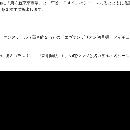
面に「第３新東京市章」と「車番１０４９」のシートを貼るとともに 運
」を１枚ずつ掲出します。
ューマンスケール（高さ約２ｍ）の「エヴァンゲリオン初号機」フィギ
上の後方ガラス面に、『新劇場版：Q』の碇シンジと渚カヲルの名シー