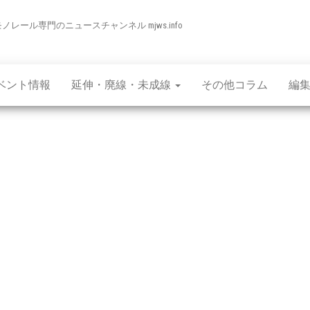
モノレール専門のニュースチャンネル mjws.info
ベント情報
延伸・廃線・未成線
その他コラム
編