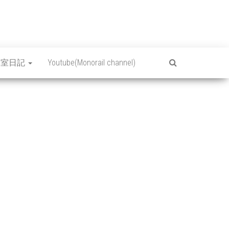
集室日記
Youtube(Monorail channel)