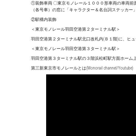
①装飾車両 〇東京モノレール１０００形車両の車両前
（各号車）の窓に「キャラクター＆名台詞ステッカー
②駅構内装飾
＜東京モノレール羽田空港第２ターミナル駅＞
羽田空港第２ターミナル駅北口改札内(Ｂ１階)に、ヒ
＜東京モノレール羽田空港第３ターミナル駅＞
羽田空港第３ターミナル駅の３階浜松町駅方面ホーム
第三新東京市モノレールとは(Monorail channel/Youtube)