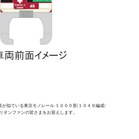
が似ている東京モノレール １０００形(１０４９編成/
ゲリオンファンの皆さまをお迎えします。