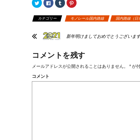
ク
F
ク
ク
リ
a
リ
リ
ッ
c
ッ
ッ
ク
e
ク
ク
し
b
し
し
カテゴリー
モノレール国内路線
国内路線（日
て
o
て
て
T
o
T
P
w
k
u
i
i
で
m
n
t
共
b
t
新年明けましておめでとうございま
t
有
l
e
e
す
r
r
r
る
で
e
で
に
共
s
コメントを残す
共
は
有
t
有
ク
(
で
(
リ
新
共
新
ッ
し
有
メールアドレスが公開されることはありません。
*
が付
し
ク
い
(
い
し
ウ
新
コメント
ウ
て
ィ
し
ィ
く
ン
い
ン
だ
ド
ウ
ド
さ
ウ
ィ
ウ
い
で
ン
で
(
開
ド
開
新
き
ウ
き
し
ま
で
ま
い
す
開
す
ウ
)
き
)
ィ
ま
ン
す
ド
)
ウ
で
開
き