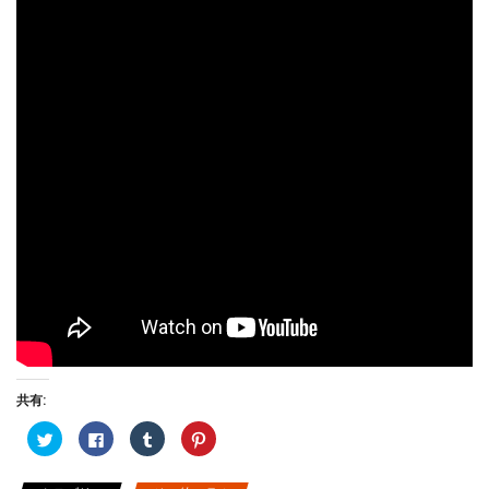
共有:
ク
F
ク
ク
リ
a
リ
リ
ッ
c
ッ
ッ
ク
e
ク
ク
し
b
し
し