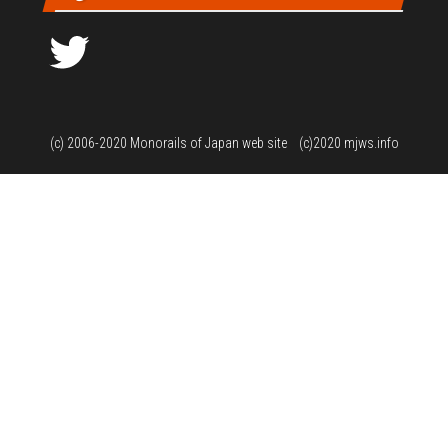
Twitter
(c) 2006-2020
Monorails of Japan web site
(c)2020 mjws.info