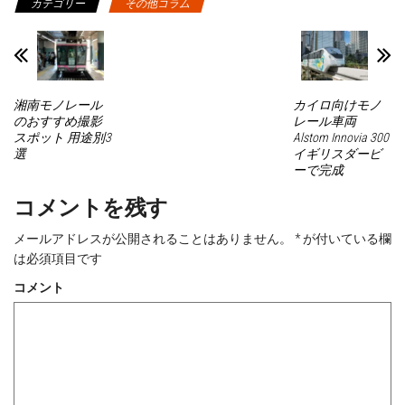
カテゴリー
その他コラム
て
o
て
て
T
o
T
P
w
k
u
i
i
で
m
n
t
共
b
t
t
有
l
e
e
す
r
r
r
る
で
e
で
に
共
s
湘南モノレール
カイロ向けモノ
共
は
有
t
有
ク
(
で
のおすすめ撮影
レール車両
(
リ
新
共
スポット 用途別3
Alstom Innovia 300
新
ッ
し
有
し
ク
い
(
選
イギリスダービ
い
し
ウ
新
ーで完成
ウ
て
ィ
し
ィ
く
ン
い
ン
だ
ド
ウ
コメントを残す
ド
さ
ウ
ィ
ウ
い
で
ン
で
(
開
ド
開
新
き
ウ
メールアドレスが公開されることはありません。
*
が付いている欄
き
し
ま
で
ま
い
す
開
は必須項目です
す
ウ
)
き
)
ィ
ま
コメント
ン
す
ド
)
ウ
で
開
き
ま
す
)