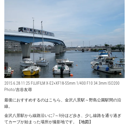
2015.6.28 11:25 FUJIFILM X-E2+XF18-55mm 1/400 F10 34.3mm ISO200
Photo/吉谷友尋
最後におすすめするのはこちら、金沢八景駅～野島公園駅間の沿
線。
金沢八景駅から線路沿いに7～8分ほど歩き、少し線路を通り過ぎ
てカーブが始まった場所が撮影地です。【
地図
】