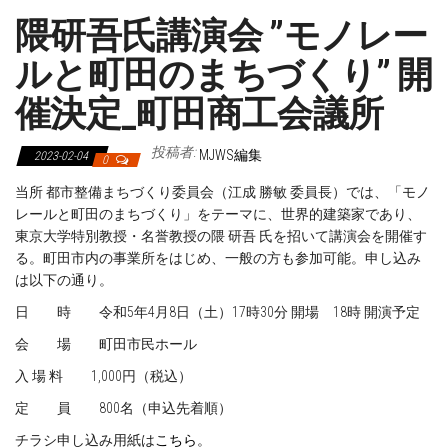
隈研吾氏講演会 ”モノレー
ルと町田のまちづくり” 開
催決定_町田商工会議所
投稿者:
MJWS編集
2023-02-04
0
当所 都市整備まちづくり委員会（江成 勝敏 委員長）では、「モノ
レールと町田のまちづくり」をテーマに、世界的建築家であり、
東京大学特別教授・名誉教授の隈 研吾 氏を招いて講演会を開催す
る。町田市内の事業所をはじめ、一般の方も参加可能。申し込み
は以下の通り。
日 時 令和5年4月8日（土）17時30分 開場 18時 開演予定
会 場 町田市民ホール
入 場 料 1,000円（税込）
定 員 800名（申込先着順）
チラシ申し込み用紙は
こちら
。