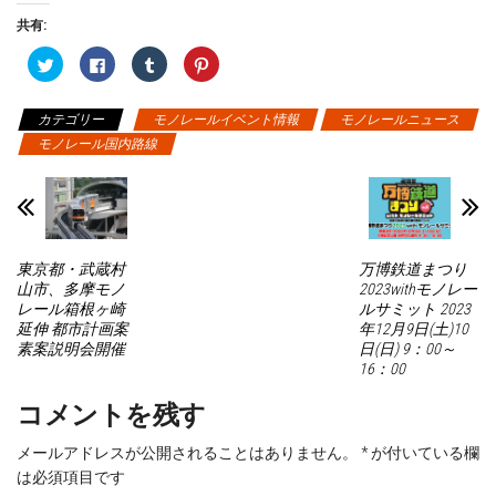
共有:
ク
F
ク
ク
リ
a
リ
リ
ッ
c
ッ
ッ
ク
e
ク
ク
し
b
し
し
カテゴリー
モノレールイベント情報
モノレールニュース
て
o
て
て
T
o
T
P
モノレール国内路線
w
k
u
i
i
で
m
n
t
共
b
t
t
有
l
e
e
す
r
r
r
る
で
e
で
に
共
s
共
は
有
t
有
ク
(
で
東京都・武蔵村
万博鉄道まつり
(
リ
新
共
新
ッ
し
有
山市、多摩モノ
2023withモノレー
し
ク
い
(
レール箱根ヶ崎
ルサミット 2023
い
し
ウ
新
ウ
て
ィ
し
延伸 都市計画案
年12月9日(土)10
ィ
く
ン
い
素案説明会開催
日(日) 9：00～
ン
だ
ド
ウ
ド
さ
ウ
ィ
16：00
ウ
い
で
ン
で
(
開
ド
開
新
き
ウ
コメントを残す
き
し
ま
で
ま
い
す
開
す
ウ
)
き
メールアドレスが公開されることはありません。
*
が付いている欄
)
ィ
ま
ン
す
は必須項目です
ド
)