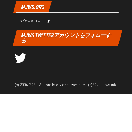
MJWS.ORG
https://www.mjws.org/
MJWS TWITTERアカウントをフォローす
る
Twitter
(c) 2006-2020
Monorails of Japan web site
(c)2020 mjws.info