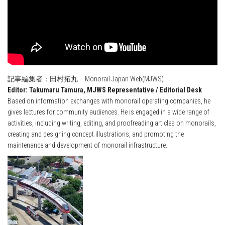
記事編集者：田村拓丸 Monorail Japan Web(MJWS)
Editor: Takumaru Tamura, MJWS Representative / Editorial Desk
Based on information exchanges with monorail operating companies, he
gives lectures for community audiences. He is engaged in a wide range of
activities, including writing, editing, and proofreading articles on monorails,
creating and designing concept illustrations, and promoting the
maintenance and development of monorail infrastructure.