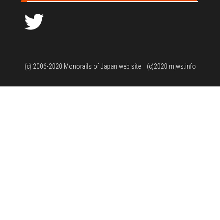
ウ
で
Twitter
開
き
ま
す
)
(c) 2006-2020
Monorails of Japan web site
(c)2020 mjws.info