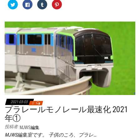
ク
F
ク
ク
リ
a
リ
リ
ッ
c
ッ
ッ
ク
e
ク
ク
し
b
し
し
て
o
て
て
T
o
T
P
w
k
u
i
i
で
m
n
t
共
b
t
t
有
l
e
e
す
r
r
r
る
で
e
で
に
共
s
共
は
有
t
有
ク
(
で
(
リ
新
共
新
ッ
し
有
し
ク
い
(
い
し
ウ
新
ウ
て
ィ
し
ィ
く
ン
い
ン
だ
ド
ウ
ド
さ
ウ
ィ
ウ
い
で
ン
で
(
開
ド
開
新
き
ウ
2021-03-03
0
き
し
ま
で
プラレールモノレール最速化 2021
ま
い
す
開
す
ウ
)
き
)
ィ
ま
年①
ン
す
ド
)
投稿者:
ウ
MJWS編集
で
MJWS編集室です。 子供のころ、プラレ…
開
き