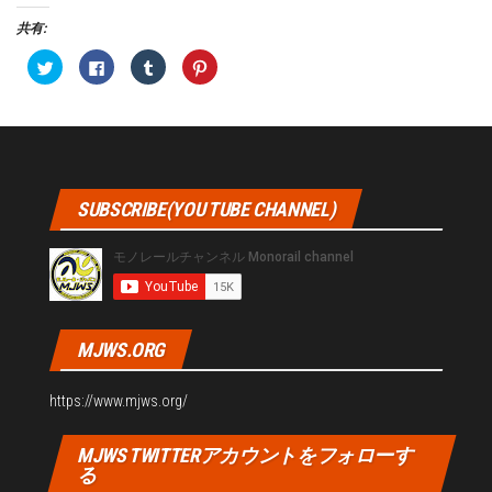
ま
す
共有:
)
ク
F
ク
ク
リ
a
リ
リ
ッ
c
ッ
ッ
ク
e
ク
ク
し
b
し
し
て
o
て
て
T
o
T
P
w
k
u
i
i
で
m
n
t
共
b
t
t
有
l
e
SUBSCRIBE(YOU TUBE CHANNEL)
e
す
r
r
r
る
で
e
で
に
共
s
共
は
有
t
有
ク
(
で
(
リ
新
共
新
ッ
し
有
し
ク
い
(
い
し
ウ
新
ウ
て
ィ
し
ィ
く
ン
い
MJWS.ORG
ン
だ
ド
ウ
ド
さ
ウ
ィ
ウ
い
で
ン
で
(
開
ド
https://www.mjws.org/
開
新
き
ウ
き
し
ま
で
ま
い
す
開
す
ウ
)
き
MJWS TWITTERアカウントをフォローす
)
ィ
ま
ン
す
る
ド
)