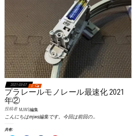
t
有
l
e
e
す
r
r
r
る
で
e
で
に
共
s
共
は
有
t
有
ク
(
で
(
リ
新
共
新
ッ
し
有
し
ク
い
(
い
し
ウ
新
ウ
て
ィ
し
ィ
く
ン
い
ン
だ
ド
ウ
ド
さ
ウ
ィ
ウ
い
で
ン
で
(
開
ド
開
新
き
ウ
き
し
ま
で
ま
い
す
開
す
ウ
)
き
)
ィ
ま
ン
す
ド
)
2021-03-07
ウ
0
で
プラレールモノレール最速化 2021
開
き
年②
ま
す
)
投稿者:
MJWS編集
こんにちはmjws編集です。今回は前回の…
共有: