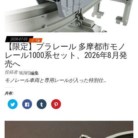
2026-07-03
0
【限定】プラレール 多摩都市モノ
レール1000系セット、2026年8月発
売へ
投稿者:
MJWS編集
モノレール車両と専用レールが入った特別仕…
共有:
ク
F
ク
ク
リ
a
リ
リ
ッ
c
ッ
ッ
ク
e
ク
ク
し
b
し
し
て
o
て
て
T
o
T
P
w
k
u
i
i
で
m
n
t
共
b
t