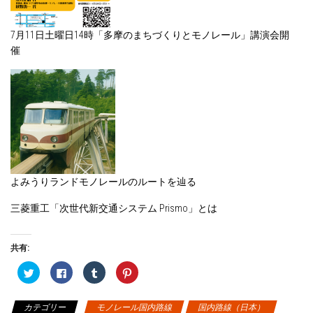
7月11日土曜日14時「多摩のまちづくりとモノレール」講演会開
催
よみうりランドモノレールのルートを辿る
三菱重工「次世代新交通システム Prismo」とは
共有:
ク
F
ク
ク
リ
a
リ
リ
ッ
c
ッ
ッ
ク
e
ク
ク
し
b
し
し
カテゴリー
モノレール国内路線
国内路線（日本）
て
o
て
て