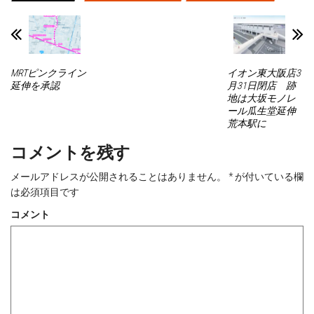
T
o
T
P
w
k
u
i
i
で
m
n
t
共
b
t
t
有
l
e
e
す
r
r
r
る
で
e
で
に
共
s
MRTピンクライン
イオン東大阪店3
共
は
有
t
有
ク
(
で
延伸を承認
月31日閉店 跡
(
リ
新
共
地は大坂モノレ
新
ッ
し
有
し
ク
い
(
ール瓜生堂延伸
い
し
ウ
新
荒本駅に
ウ
て
ィ
し
ィ
く
ン
い
ン
だ
ド
ウ
コメントを残す
ド
さ
ウ
ィ
ウ
い
で
ン
で
(
開
ド
開
新
き
ウ
メールアドレスが公開されることはありません。
*
が付いている欄
き
し
ま
で
ま
い
す
開
は必須項目です
す
ウ
)
き
)
ィ
ま
コメント
ン
す
ド
)
ウ
で
開
き
ま
す
)