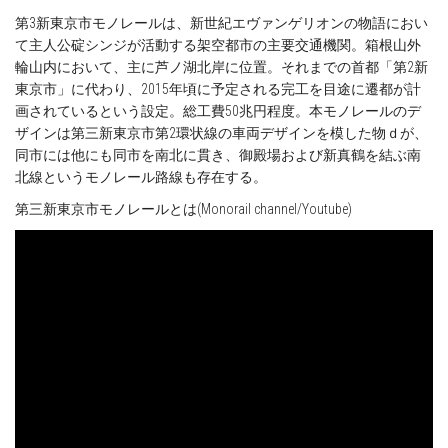
第3新東京市モノレールは、新世紀エヴァンゲリオンの物語におい
て主人公碇シンジが活動する架空都市の主要交通機関。箱根山外
輪山内において、主に芦ノ湖北岸に位置。それまでの首都「第2新
東京市」に代わり、2015年頃に予定される完工を目途に遷都が計
画されているという設定。総工費50兆円程度。本モノレールのデ
ザインは第三新東京市第2環状線の車両デザインを模した物ｄが、
同市には他にも同市を南北に貫き、御殿場および新真鶴を結ぶ南
北線というモノレール路線も存在する。
第三新東京市モノレールとは(Monorail channel/Youtube)