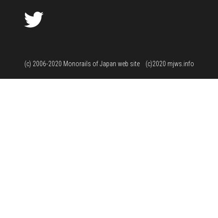
Twitter
(c) 2006-2020
Monorails of Japan web site
(c)2020 mjws.info